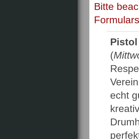
Bitte beac
Formulars
Pistol
(
Mittw
Respek
Verei
echt g
kreati
Drumh
perfek