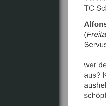
TC Sch
Alfon
(
Freit
Servu
wer de
aus? K
aushel
schöpf