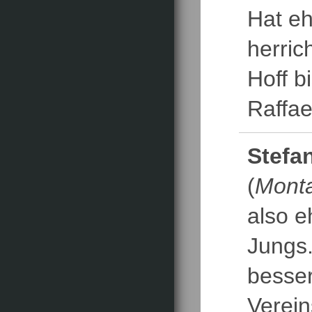
Hat eh
herric
Hoff b
Raffae
Stefa
(
Monta
also e
Jungs.
besser
Verein