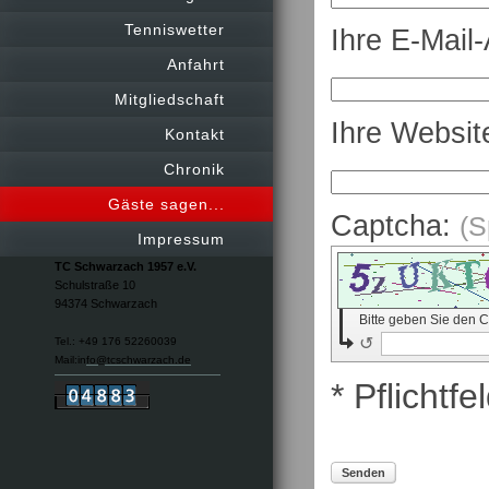
Tenniswetter
Ihre E-Mail
Anfahrt
Mitgliedschaft
Ihre Websit
Kontakt
Chronik
Gäste sagen...
Captcha:
(S
Impressum
TC Schwarzach 1957 e.V.
Schulstraße 10
94374 Schwarzach
Bitte geben Sie den 
↺
Tel.: +49 176 52260039
Mail:in
fo@tcschwarzach.de
* Pflichtfe
Senden