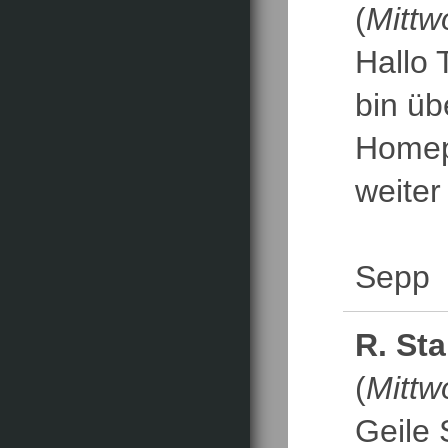
(
Mittw
Hallo 
bin üb
Homepa
weiter
Sepp
R. Sta
(
Mittw
Geile 