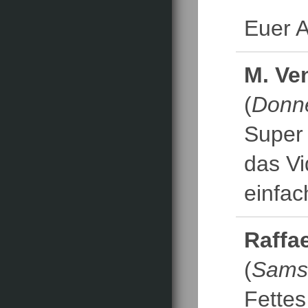
Euer A
M. Ve
(
Donne
Super
das Vi
einfac
Raffae
(
Samst
Fettes