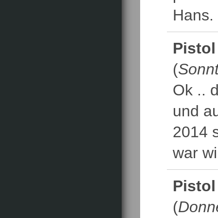
Hans.
Pistol
(
Sonnt
Ok .. 
und au
2014 
war wi
Pistol
(
Donne