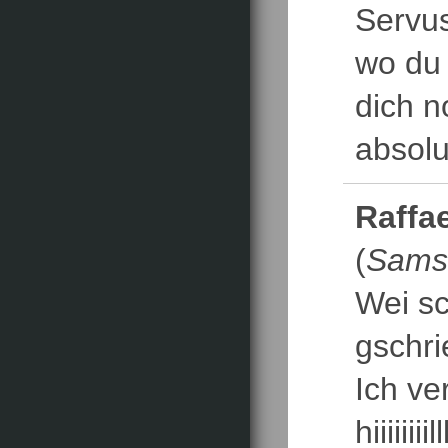
Servu
wo du 
dich n
absolu
Raffa
(
Samst
Wei s
gschri
Ich ve
hiiiiiiii