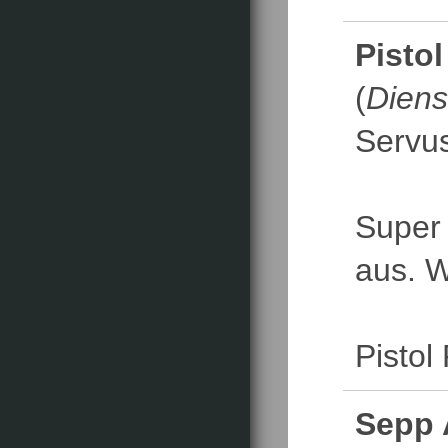
Pistol
(
Diens
Servus
Super 
aus. W
Pistol 
Sepp 